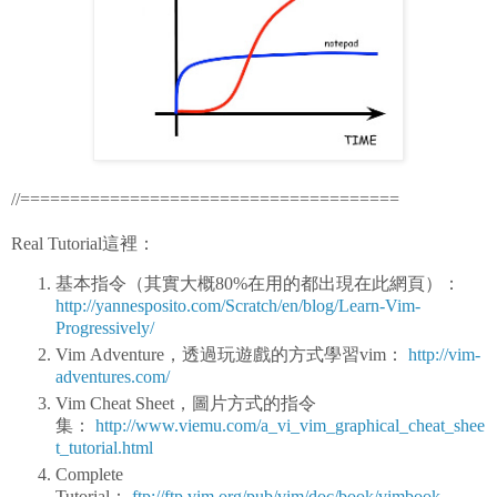
//======================================
Real Tutorial這裡：
基本指令（其實大概80%在用的都出現在此網頁）：
http://yannesposito.com/Scratch/en/blog/Learn-Vim-
Progressively/
Vim Adventure，透過玩遊戲的方式學習vim：
http://vim-
adventures.com/
Vim Cheat Sheet，圖片方式的指令
集：
http://www.viemu.com/a_vi_vim_graphical_cheat_shee
t_tutorial.html
Complete
Tutorial：
ftp://ftp.vim.org/pub/vim/doc/book/vimbook-