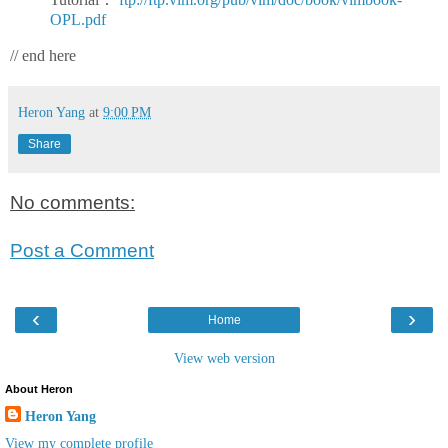
OPL.pdf
// end here
Heron Yang
at
9:00 PM
Share
No comments:
Post a Comment
‹
›
Home
View web version
About Heron
Heron Yang
View my complete profile