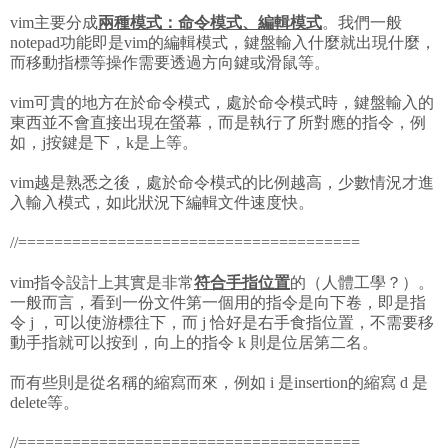
vim主要分成
兩種模式：命令模式、編輯模式
。我們一般
notepad功能即是vim的編輯模式，鍵盤輸入什麼就出現什麼，
而移動指標等操作需要透過方向鍵或滑鼠等。
vim可貴的地方在於命令模式，處於命令模式時，鍵盤輸入的
東西並不會直接出現在螢幕，而是執行了所對應的指令，例
如，j按鍵是下，k是上等。
vim越是熟悉之後，處於命令模式的比例越高，少數情況才進
入輸入模式，如此狀況下編輯文件速度快。
//======================================
vim指令設計上其實是非常
符合手指位置
的（人體工學？）。
一般而言，看到一份文件第一個用的指令是向下卷，即是指
令 j ，可以使游標往下，而 j 恰好是右手食指位置，不需要移
動手指就可以按到，向上的指令 k 則是位居第二名。
而有些則是從名稱的縮寫而來，例如 i 是insertion的縮寫 d 是
delete等。
//======================================