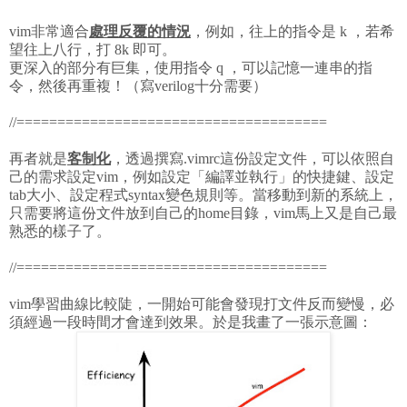
vim非常適合
處理反覆的情況
，例如，往上的指令是 k ，若希
望往上八行，打 8k 即可。
更深入的部分有巨集，使用指令 q ，可以記憶一連串的指
令，然後再重複！（寫verilog十分需要）
//======================================
再者就是
客制化
，透過撰寫.vimrc這份設定文件，可以依照自
己的需求設定vim，例如設定「編譯並執行」的快捷鍵、設定
tab大小、設定程式syntax變色規則等。當移動到新的系統上，
只需要將這份文件放到自己的home目錄，vim馬上又是自己最
熟悉的樣子了。
//======================================
vim學習曲線比較陡，一開始可能會發現打文件反而變慢，必
須經過一段時間才會達到效果。於是我畫了一張示意圖：