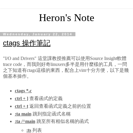
Heron's Note
Wednesday, January 22, 2014
ctags 操作筆記
"I/O and Drivers" 這堂課教授推薦可以使用Source Insight軟體
trace code，而我則好奇linuxers多半是用什麼樣的工具，一問
之下知道有ctags這樣的東西，配合上vim十分方便，以下是幾
個基本操作。
ctags *.c
ctrl + ]
查看函式的定義
ctrl + t
返回查看函式定義之前的位置
:ta main
跳到指定函式名稱
:ta /^main
跳至所有相似名稱的函式
:ts
列表