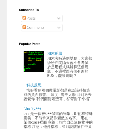
Subscribe To
Posts
Comments
Popular Posts
期末颱風
期末考時遇到雙颱，大家都
紛紛在問隔天會不會考試...
於是用程式碼解釋這個現
象，不過裡面有個有趣的
BUG，能發現嗎？
科技反思
恰好看到兩個微電影都是在談論科技造
成的負面影響。 溫度 - 海洋大學 回到過去
說愛你 "我們面對著螢幕，卻背對了幸福"
"this" (C++)
this 是一個被C++保留的詞彙，即他有特殊
意義，不能拿來當作變數的名字。 用在：
某個class裡面 意義：指向自己這個物件的
指標 注意：他是指標，並非說該物件中又