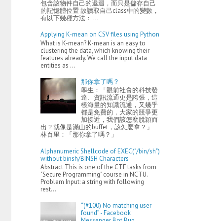
包含該物件自己的遞迴，而只是儲存自己
的記憶體位置 故讀取自己class中的變數，
有以下幾種方法： ...
Applying K-mean on CSV files using Python
What is K-mean? K-mean is an easy to
clustering the data, which knowing their
features already. We call the input data
entities as ...
那你拿了嗎？
學生：「眼前社會的科技發
達、資訊流通更是誇張，這
樣海量的知識流通，又幾乎
都是免費的，大家的競爭更
加接近，我們該怎麼脫穎而
出？就像是滿山的buffet，該怎麼拿？」
林百里：「那你拿了嗎？」
Alphanumeric Shellcode of EXEC("/bin/sh")
without binsh/BINSH Characters
Abstract This is one of the CTF tasks from
"Secure Programming" course in NCTU.
Problem Input: a string with following
rest...
“(#100) No matching user
found” - Facebook
Messenger Bot Bug