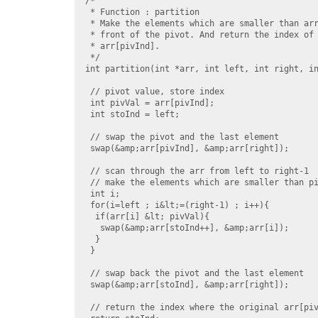
/*

 * Function : partition

 * Make the elements which are smaller than arr
 * front of the pivot. And return the index of 
 * arr[pivInd].

 */

int partition(int *arr, int left, int right, in
 // pivot value, store index

 int pivVal = arr[pivInd];

 int stoInd = left;

 // swap the pivot and the last element

 swap(&amp;arr[pivInd], &amp;arr[right]);

 // scan through the arr from left to right-1

 // make the elements which are smaller than pi
 int i;

 for(i=left ; i&lt;=(right-1) ; i++){

  if(arr[i] &lt; pivVal){

   swap(&amp;arr[stoInd++], &amp;arr[i]);

  }

 }

 // swap back the pivot and the last element

 swap(&amp;arr[stoInd], &amp;arr[right]);

 // return the index where the original arr[piv