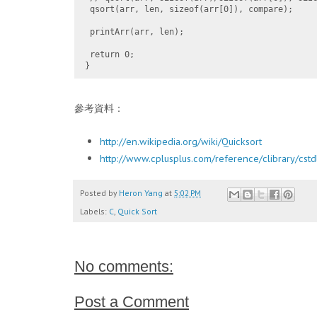
 qsort(arr, len, sizeof(arr[0]), compare);

 printArr(arr, len);

 return 0;

參考資料：
http://en.wikipedia.org/wiki/Quicksort
http://www.cplusplus.com/reference/clibrary/cstdl
Posted by
Heron Yang
at
5:02 PM
Labels:
C
,
Quick Sort
No comments:
Post a Comment