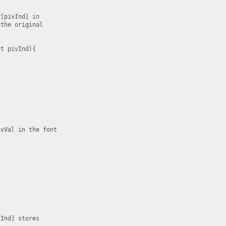
[pivInd] in

the original

t pivInd){

vVal in the font

Ind] stores
