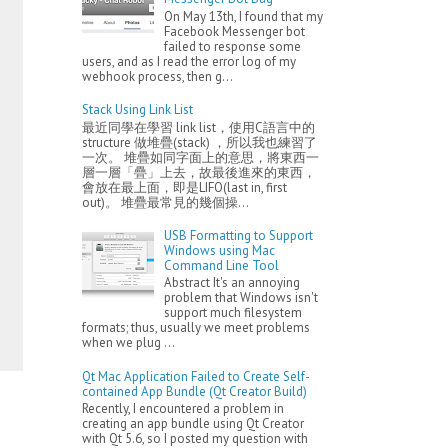
On May 13th, I found that my
Facebook Messenger bot
failed to response some
users, and as I read the error log of my
webhook process, then g...
Stack Using Link List
最近同學在學習 link list，使用C語言中的
structure 做堆疊(stack) ，所以我也練習了
一次。 堆疊如同字面上的意思，將東西一
層一層「疊」上去，故最後進來的東西，
會放在最上面，即是LIFO(last in, first
out)。 堆疊最常見的幾個操...
USB Formatting to Support
Windows using Mac
Command Line Tool
Abstract It's an annoying
problem that Windows isn't
support much filesystem
formats; thus, usually we meet problems
when we plug ...
Qt Mac Application Failed to Create Self-
contained App Bundle (Qt Creator Build)
Recently, I encountered a problem in
creating an app bundle using Qt Creator
with Qt 5.6, so I posted my question with