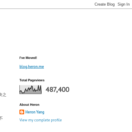
I've Moved!
blog.heron.me
Total Pageviews
487,400
決之
About Heron
Heron Yang
不
View my complete profile