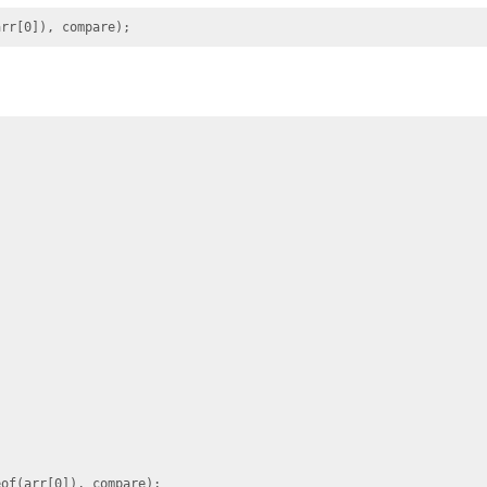
of(arr[0]), compare);
