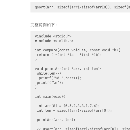
完整範例如下：
#include <stdio.h>

#include <stdlib.h>

int compare(const void *a, const void *b){

 return ( *(int *)a - *(int *)b);

}

void printArr(int *arr, int len){

 while(len--)

  printf("%d ",*arr++);

 printf("\n");

}

int main(void){

 int arr[8] = {6,5,2,3,8,1,7,4};

 int len = sizeof(arr)/sizeof(arr[0]);

 printArr(arr, len);

 // qsort(arr, sizeof(arr)/sizeof(arr[0]), size