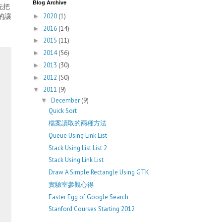
Blog Archive
先把
小的讓
2020
(1)
►
2016
(14)
►
2015
(11)
►
2014
(56)
►
2013
(30)
►
2012
(50)
►
2011
(9)
▼
December
(9)
▼
Quick Sort
檔案讀取的兩種方法
Queue Using Link List
Stack Using List List 2
Stack Using Link List
Draw A Simple Rectangle Using GTK
實驗室參觀心得
Easter Egg of Google Search
Stanford Courses Starting 2012