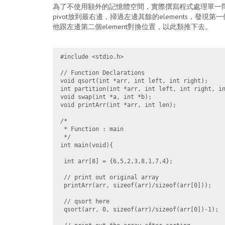
為了不使用額外的記憶體空間，實際撰寫程式處理單一問題（把
pivot放到最右邊，掃過左邊其餘的elements，發現第一
他跟左邊第二個element對換位置，以此類推下去。
#include <stdio.h>

// Function Declarations

void qsort(int *arr, int left, int right);

int partition(int *arr, int left, int right, in
void swap(int *a, int *b);

void printArr(int *arr, int len);

/*

 * Function : main

 */

int main(void){

 int arr[8] = {6,5,2,3,8,1,7,4};

 // print out original array

 printArr(arr, sizeof(arr)/sizeof(arr[0]));

 // qsort here

 qsort(arr, 0, sizeof(arr)/sizeof(arr[0])-1);
