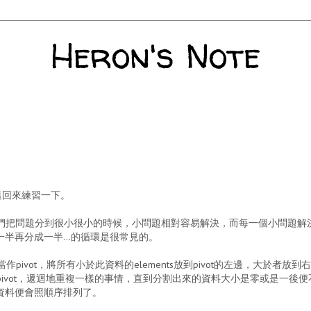
Heron's Note
所以這回來練習一下。
r的觀念，即是當我們把問題分到很小很小的時候，小問題相對容易解決，而每一個小問題解
半再分成一半...的循環是很常見的。
t當作pivot，將所有小於此資料的elements放到pivot的左邊，大於者放到右
個pivot，遞迴地重複一樣的事情，直到分割出來的資料大小是零或是一後便
資料便會照順序排列了。