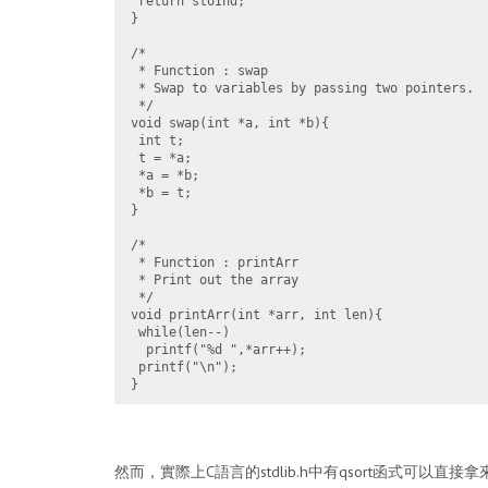
 return stoInd;

}

/*

 * Function : swap

 * Swap to variables by passing two pointers.

 */

void swap(int *a, int *b){

 int t;

 t = *a;

 *a = *b;

 *b = t;

}

/*

 * Function : printArr

 * Print out the array

 */

void printArr(int *arr, int len){

 while(len--)

  printf("%d ",*arr++);

 printf("\n");

然而，實際上C語言的stdlib.h中有qsort函式可以直接