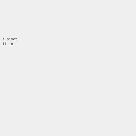
 a pivot

 it in


