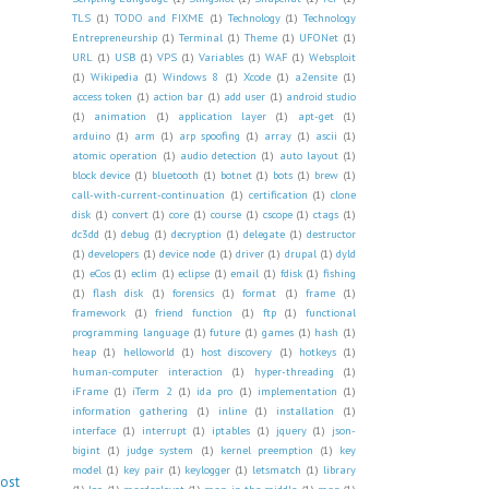
TLS
(1)
TODO and FIXME
(1)
Technology
(1)
Technology
Entrepreneurship
(1)
Terminal
(1)
Theme
(1)
UFONet
(1)
URL
(1)
USB
(1)
VPS
(1)
Variables
(1)
WAF
(1)
Websploit
(1)
Wikipedia
(1)
Windows 8
(1)
Xcode
(1)
a2ensite
(1)
access token
(1)
action bar
(1)
add user
(1)
android studio
(1)
animation
(1)
application layer
(1)
apt-get
(1)
arduino
(1)
arm
(1)
arp spoofing
(1)
array
(1)
ascii
(1)
atomic operation
(1)
audio detection
(1)
auto layout
(1)
block device
(1)
bluetooth
(1)
botnet
(1)
bots
(1)
brew
(1)
call-with-current-continuation
(1)
certification
(1)
clone
disk
(1)
convert
(1)
core
(1)
course
(1)
cscope
(1)
ctags
(1)
dc3dd
(1)
debug
(1)
decryption
(1)
delegate
(1)
destructor
(1)
developers
(1)
device node
(1)
driver
(1)
drupal
(1)
dyld
(1)
eCos
(1)
eclim
(1)
eclipse
(1)
email
(1)
fdisk
(1)
fishing
(1)
flash disk
(1)
forensics
(1)
format
(1)
frame
(1)
framework
(1)
friend function
(1)
ftp
(1)
functional
programming language
(1)
future
(1)
games
(1)
hash
(1)
heap
(1)
helloworld
(1)
host discovery
(1)
hotkeys
(1)
human-computer interaction
(1)
hyper-threading
(1)
iFrame
(1)
iTerm 2
(1)
ida pro
(1)
implementation
(1)
information gathering
(1)
inline
(1)
installation
(1)
interface
(1)
interrupt
(1)
iptables
(1)
jquery
(1)
json-
bigint
(1)
judge system
(1)
kernel preemption
(1)
key
model
(1)
key pair
(1)
keylogger
(1)
letsmatch
(1)
library
Post