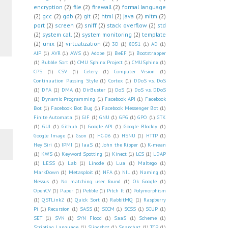
encryption
(2)
file
(2)
firewall
(2)
formal language
(2)
gcc
(2)
gdb
(2)
git
(2)
html
(2)
java
(2)
mitm
(2)
port
(2)
screen
(2)
sniff
(2)
stack overflow
(2)
std
(2)
system call
(2)
system monitoring
(2)
template
(2)
unix
(2)
virtualization
(2)
3D
(1)
8051
(1)
AD
(1)
AIP
(1)
AVR
(1)
AWS
(1)
Adobe
(1)
BeEF
(1)
Bootstrapper
(1)
Bubble Sort
(1)
CMU Sphinx Project
(1)
CMUSphinx
(1)
CPS
(1)
CSV
(1)
Celery
(1)
Computer Vision
(1)
Continuation Passing Style
(1)
Cortex
(1)
DDoS v.s. DoS
(1)
DFA
(1)
DMA
(1)
DirBuster
(1)
DoS
(1)
DoS v.s. DDoS
(1)
Dynamic Programming
(1)
Facebook API
(1)
Facebook
Bot
(1)
Facebook Bot Bug
(1)
Facebook Messenger Bot
(1)
Finite Automata
(1)
GIF
(1)
GNU
(1)
GPG
(1)
GPO
(1)
GTK
(1)
GUI
(1)
Github
(1)
Google API
(1)
Google Blockly
(1)
Google Image
(1)
Gson
(1)
HC-06
(1)
HSNU
(1)
HTTP
(1)
Hey Siri
(1)
IPMI
(1)
IaaS
(1)
John the Ripper
(1)
K-mean
(1)
KWS
(1)
Keyword Spotting
(1)
Kinect
(1)
LCS
(1)
LDAP
(1)
LESS
(1)
Lab
(1)
Linode
(1)
Lua
(1)
Maltego
(1)
MarkDown
(1)
Metasploit
(1)
NFA
(1)
NIL
(1)
Naming
(1)
Nessus
(1)
No matching user found
(1)
Ok Google
(1)
OpenCV
(1)
Paper
(1)
Pebble
(1)
Pitch It
(1)
Polymorphism
(1)
QSTLink2
(1)
Quick Sort
(1)
RabbitMQ
(1)
Raspberry
Pi
(1)
Recursion
(1)
SASS
(1)
SCCM
(1)
SCSS
(1)
SCUP
(1)
SET
(1)
SVN
(1)
SYN Flood
(1)
SaaS
(1)
Scheme
(1)
Scripting Language
(1)
Slingshot
(1)
Snapchat
(1)
TCP
(1)