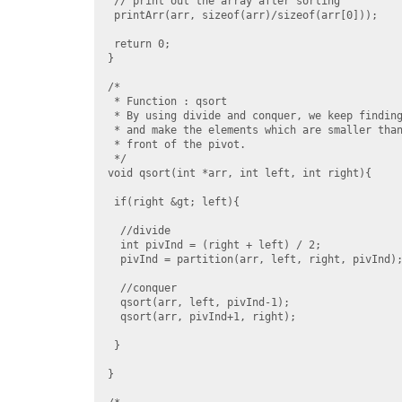
 // print out the array after sorting

 printArr(arr, sizeof(arr)/sizeof(arr[0]));

 return 0;

}

/*

 * Function : qsort

 * By using divide and conquer, we keep finding
 * and make the elements which are smaller than
 * front of the pivot.

 */

void qsort(int *arr, int left, int right){

 if(right &gt; left){

  //divide

  int pivInd = (right + left) / 2;

  pivInd = partition(arr, left, right, pivInd);
  //conquer

  qsort(arr, left, pivInd-1);

  qsort(arr, pivInd+1, right);

 }

}
