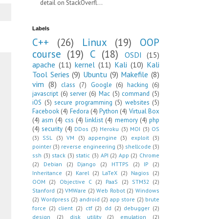
detail on StackOverfl...
Labels
C++
(26)
Linux
(19)
OOP
course
(19)
C
(18)
OSDI
(15)
apache
(11)
kernel
(11)
Kali
(10)
Kali
Tool Series
(9)
Ubuntu
(9)
Makefile
(8)
vim
(8)
class
(7)
Google
(6)
hacking
(6)
javascript
(6)
server
(6)
Mac
(5)
command
(5)
iOS
(5)
secure programming
(5)
websites
(5)
Facebook
(4)
Fedora
(4)
Python
(4)
Virtual Box
(4)
asm
(4)
css
(4)
linklist
(4)
memory
(4)
php
(4)
security
(4)
DDos
(3)
Heroku
(3)
MOI
(3)
OS
(3)
SSL
(3)
VM
(3)
appengine
(3)
exploit
(3)
pointer
(3)
reverse engineering
(3)
shellcode
(3)
ssh
(3)
stack
(3)
static
(3)
API
(2)
App
(2)
Chrome
(2)
Debian
(2)
Django
(2)
HTTPS
(2)
IP
(2)
Inheritance
(2)
Karel
(2)
LaTeX
(2)
Nagios
(2)
OOM
(2)
Objective C
(2)
PaaS
(2)
STM32
(2)
Stanford
(2)
VMWare
(2)
Web Robot
(2)
Windows
(2)
Wordpress
(2)
android
(2)
app store
(2)
brute
force
(2)
client
(2)
ctf
(2)
dd
(2)
debugger
(2)
design
(2)
disk utility
(2)
emulation
(2)