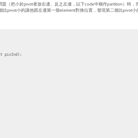
小於pivot者放右邊、反之左邊，以下code中稱作partition）時，
個比pivot小的讓他跟左邊第一個element對換位置，發現第二個比pivot
t pivInd);
